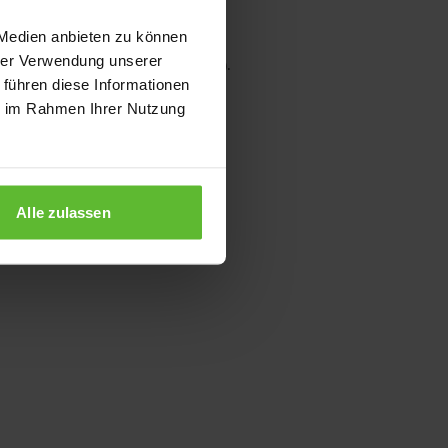
 Medien anbieten zu können
hrer Verwendung unserer
wser console for more information)
.
 führen diese Informationen
ie im Rahmen Ihrer Nutzung
Alle zulassen