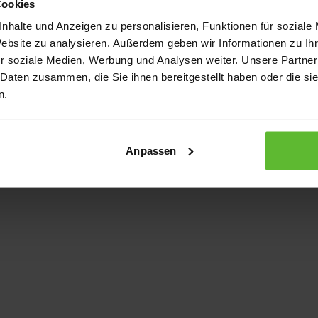
Cookies
nhalte und Anzeigen zu personalisieren, Funktionen für soziale
Website zu analysieren. Außerdem geben wir Informationen zu I
xception has occurred
while loading
www.kurzwego.de
(see the bro
r soziale Medien, Werbung und Analysen weiter. Unsere Partner
 Daten zusammen, die Sie ihnen bereitgestellt haben oder die s
n.
Anpassen