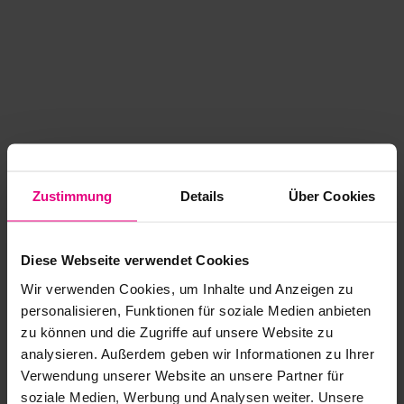
Zustimmung
Details
Über Cookies
Diese Webseite verwendet Cookies
Wir verwenden Cookies, um Inhalte und Anzeigen zu
personalisieren, Funktionen für soziale Medien anbieten
zu können und die Zugriffe auf unsere Website zu
analysieren. Außerdem geben wir Informationen zu Ihrer
Application error: a client-side exception has occurred
while
Verwendung unserer Website an unsere Partner für
soziale Medien, Werbung und Analysen weiter. Unsere
loading
www.kurzwego.de
(see the browser console for more