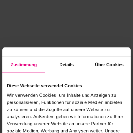
Zustimmung
Details
Über Cookies
Diese Webseite verwendet Cookies
Wir verwenden Cookies, um Inhalte und Anzeigen zu
personalisieren, Funktionen für soziale Medien anbieten
zu können und die Zugriffe auf unsere Website zu
analysieren. Außerdem geben wir Informationen zu Ihrer
Application error: a client-side exception has occurred
while
Verwendung unserer Website an unsere Partner für
soziale Medien, Werbung und Analysen weiter. Unsere
loading
www.kurzwego.de
(see the browser console for more