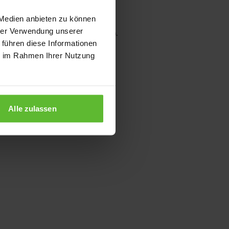
 Medien anbieten zu können
hrer Verwendung unserer
wser console for more information)
.
 führen diese Informationen
ie im Rahmen Ihrer Nutzung
Alle zulassen