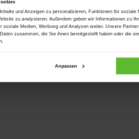
Cookies
nhalte und Anzeigen zu personalisieren, Funktionen für soziale
Website zu analysieren. Außerdem geben wir Informationen zu I
xception has occurred
while loading
www.kurzwego.de
(see the bro
r soziale Medien, Werbung und Analysen weiter. Unsere Partner
 Daten zusammen, die Sie ihnen bereitgestellt haben oder die s
n.
Anpassen