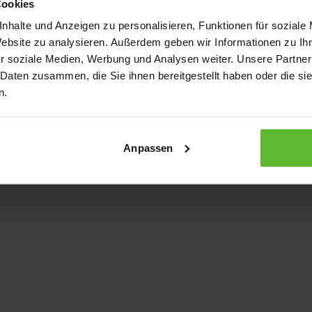
Cookies
nhalte und Anzeigen zu personalisieren, Funktionen für soziale
Website zu analysieren. Außerdem geben wir Informationen zu I
xception has occurred
while loading
www.kurzwego.de
(see the bro
r soziale Medien, Werbung und Analysen weiter. Unsere Partner
 Daten zusammen, die Sie ihnen bereitgestellt haben oder die s
n.
Anpassen