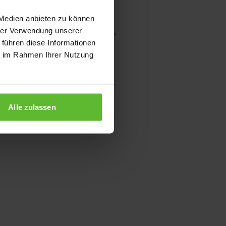
 Medien anbieten zu können
hrer Verwendung unserer
wser console for more information)
.
 führen diese Informationen
ie im Rahmen Ihrer Nutzung
Alle zulassen