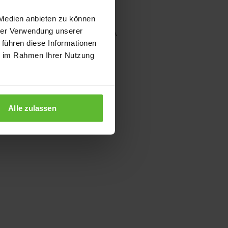
 Medien anbieten zu können
hrer Verwendung unserer
wser console for more information)
.
 führen diese Informationen
ie im Rahmen Ihrer Nutzung
Alle zulassen