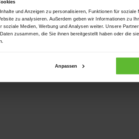
Cookies
nhalte und Anzeigen zu personalisieren, Funktionen für soziale
Website zu analysieren. Außerdem geben wir Informationen zu I
xception has occurred
while loading
www.kurzwego.de
(see the bro
r soziale Medien, Werbung und Analysen weiter. Unsere Partner
 Daten zusammen, die Sie ihnen bereitgestellt haben oder die s
n.
Anpassen