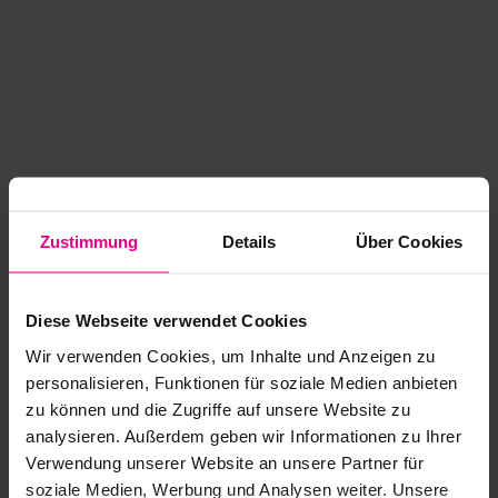
Zustimmung
Details
Über Cookies
Diese Webseite verwendet Cookies
Wir verwenden Cookies, um Inhalte und Anzeigen zu
personalisieren, Funktionen für soziale Medien anbieten
zu können und die Zugriffe auf unsere Website zu
analysieren. Außerdem geben wir Informationen zu Ihrer
Application error: a client-side exception has occurred
while
Verwendung unserer Website an unsere Partner für
soziale Medien, Werbung und Analysen weiter. Unsere
loading
www.kurzwego.de
(see the browser console for more