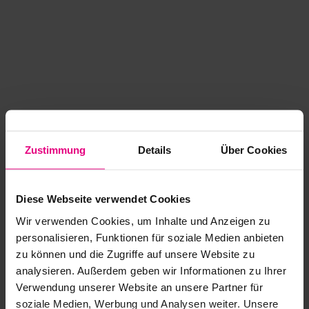
Zustimmung
Details
Über Cookies
Diese Webseite verwendet Cookies
Wir verwenden Cookies, um Inhalte und Anzeigen zu
personalisieren, Funktionen für soziale Medien anbieten
zu können und die Zugriffe auf unsere Website zu
analysieren. Außerdem geben wir Informationen zu Ihrer
Application error: a client-side exception has occurred
while
Verwendung unserer Website an unsere Partner für
soziale Medien, Werbung und Analysen weiter. Unsere
loading
www.kurzwego.de
(see the browser console for more