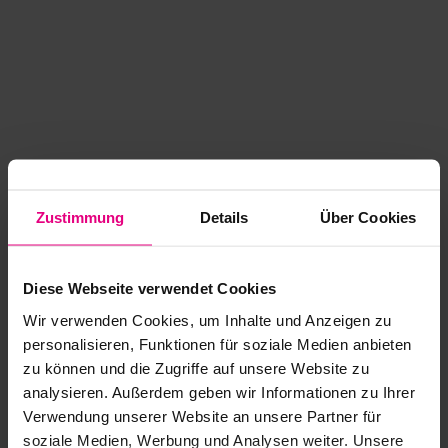
Zustimmung
Details
Über Cookies
Diese Webseite verwendet Cookies
Wir verwenden Cookies, um Inhalte und Anzeigen zu
personalisieren, Funktionen für soziale Medien anbieten
zu können und die Zugriffe auf unsere Website zu
analysieren. Außerdem geben wir Informationen zu Ihrer
Application error: a client-side exception has occurred
while
Verwendung unserer Website an unsere Partner für
soziale Medien, Werbung und Analysen weiter. Unsere
loading
www.kurzwego.de
(see the browser console for more