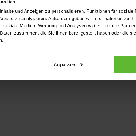
Cookies
nhalte und Anzeigen zu personalisieren, Funktionen für soziale
Website zu analysieren. Außerdem geben wir Informationen zu I
xception has occurred
while loading
www.kurzwego.de
(see the bro
r soziale Medien, Werbung und Analysen weiter. Unsere Partner
 Daten zusammen, die Sie ihnen bereitgestellt haben oder die s
n.
Anpassen