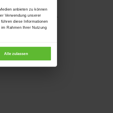
 Medien anbieten zu können
hrer Verwendung unserer
wser console for more information)
.
 führen diese Informationen
ie im Rahmen Ihrer Nutzung
Alle zulassen