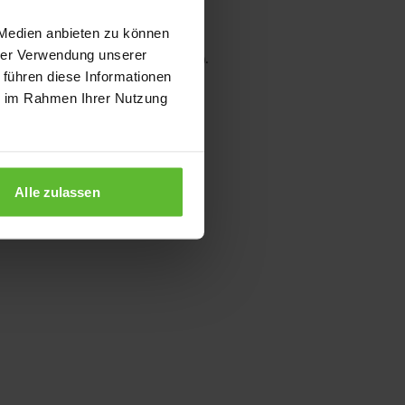
 Medien anbieten zu können
hrer Verwendung unserer
wser console for more information)
.
 führen diese Informationen
ie im Rahmen Ihrer Nutzung
Alle zulassen