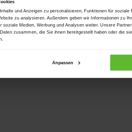
Cookies
nhalte und Anzeigen zu personalisieren, Funktionen für soziale
Website zu analysieren. Außerdem geben wir Informationen zu I
xception has occurred
while loading
www.kurzwego.de
(see the bro
r soziale Medien, Werbung und Analysen weiter. Unsere Partner
 Daten zusammen, die Sie ihnen bereitgestellt haben oder die s
n.
Anpassen