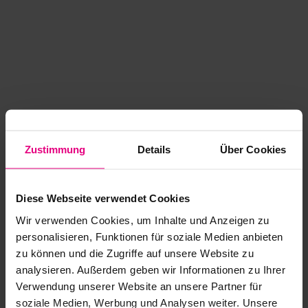
Zustimmung
Details
Über Cookies
Diese Webseite verwendet Cookies
Wir verwenden Cookies, um Inhalte und Anzeigen zu
personalisieren, Funktionen für soziale Medien anbieten
zu können und die Zugriffe auf unsere Website zu
analysieren. Außerdem geben wir Informationen zu Ihrer
Application error: a client-side exception has occurred
while
Verwendung unserer Website an unsere Partner für
soziale Medien, Werbung und Analysen weiter. Unsere
loading
www.kurzwego.de
(see the browser console for more