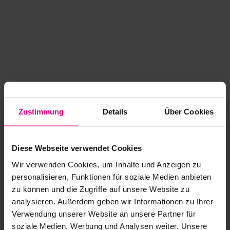
Zustimmung
Details
Über Cookies
Diese Webseite verwendet Cookies
Wir verwenden Cookies, um Inhalte und Anzeigen zu
personalisieren, Funktionen für soziale Medien anbieten
zu können und die Zugriffe auf unsere Website zu
analysieren. Außerdem geben wir Informationen zu Ihrer
Application error: a client-side exception has occurred
while
Verwendung unserer Website an unsere Partner für
soziale Medien, Werbung und Analysen weiter. Unsere
loading
www.kurzwego.de
(see the browser console for more