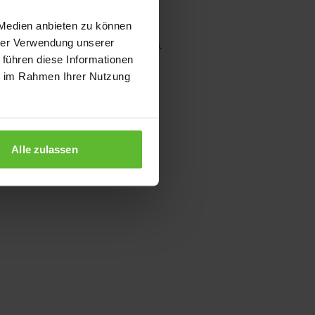
 Medien anbieten zu können
hrer Verwendung unserer
wser console for more information)
.
 führen diese Informationen
ie im Rahmen Ihrer Nutzung
Alle zulassen