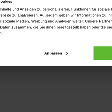
Cookies
nhalte und Anzeigen zu personalisieren, Funktionen für soziale
Website zu analysieren. Außerdem geben wir Informationen zu I
xception has occurred
while loading
www.kurzwego.de
(see the bro
r soziale Medien, Werbung und Analysen weiter. Unsere Partner
 Daten zusammen, die Sie ihnen bereitgestellt haben oder die s
n.
Anpassen