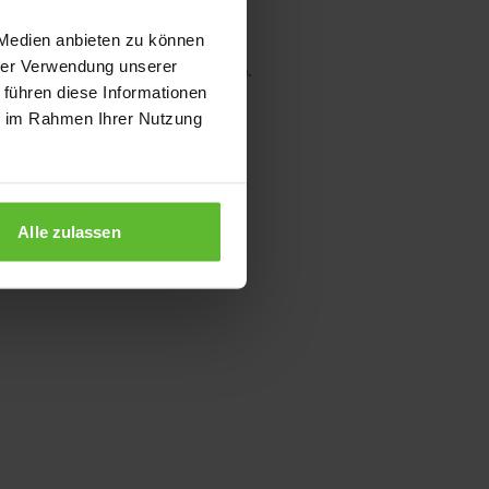
 Medien anbieten zu können
hrer Verwendung unserer
wser console for more information)
.
 führen diese Informationen
ie im Rahmen Ihrer Nutzung
Alle zulassen