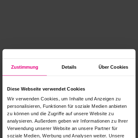
Zustimmung
Details
Über Cookies
Diese Webseite verwendet Cookies
Wir verwenden Cookies, um Inhalte und Anzeigen zu
personalisieren, Funktionen für soziale Medien anbieten
zu können und die Zugriffe auf unsere Website zu
analysieren. Außerdem geben wir Informationen zu Ihrer
Application error: a client-side exception has occurred
while
Verwendung unserer Website an unsere Partner für
soziale Medien, Werbung und Analysen weiter. Unsere
loading
www.kurzwego.de
(see the browser console for more