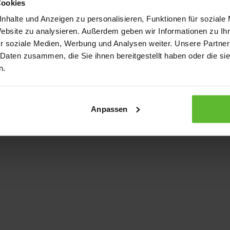
Cookies
nhalte und Anzeigen zu personalisieren, Funktionen für soziale
Website zu analysieren. Außerdem geben wir Informationen zu I
xception has occurred
while loading
www.kurzwego.de
(see the bro
r soziale Medien, Werbung und Analysen weiter. Unsere Partner
 Daten zusammen, die Sie ihnen bereitgestellt haben oder die s
n.
Anpassen