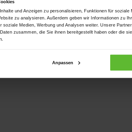
Cookies
nhalte und Anzeigen zu personalisieren, Funktionen für soziale
Website zu analysieren. Außerdem geben wir Informationen zu I
xception has occurred
while loading
www.kurzwego.de
(see the bro
r soziale Medien, Werbung und Analysen weiter. Unsere Partner
 Daten zusammen, die Sie ihnen bereitgestellt haben oder die s
n.
Anpassen