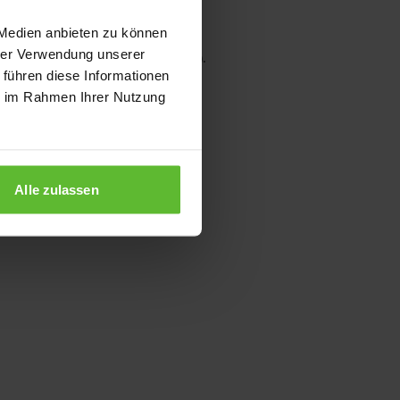
 Medien anbieten zu können
hrer Verwendung unserer
wser console for more information)
.
 führen diese Informationen
ie im Rahmen Ihrer Nutzung
Alle zulassen