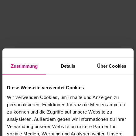
Zustimmung
Details
Über Cookies
Diese Webseite verwendet Cookies
Wir verwenden Cookies, um Inhalte und Anzeigen zu
personalisieren, Funktionen für soziale Medien anbieten
zu können und die Zugriffe auf unsere Website zu
analysieren. Außerdem geben wir Informationen zu Ihrer
Application error: a client-side exception has occurred
while
Verwendung unserer Website an unsere Partner für
soziale Medien, Werbung und Analysen weiter. Unsere
loading
www.kurzwego.de
(see the browser console for more