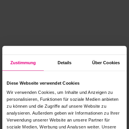
Zustimmung
Details
Über Cookies
Diese Webseite verwendet Cookies
Wir verwenden Cookies, um Inhalte und Anzeigen zu
personalisieren, Funktionen für soziale Medien anbieten
zu können und die Zugriffe auf unsere Website zu
analysieren. Außerdem geben wir Informationen zu Ihrer
Application error: a client-side exception has occurred
while
Verwendung unserer Website an unsere Partner für
soziale Medien, Werbung und Analysen weiter. Unsere
loading
www.kurzwego.de
(see the browser console for more