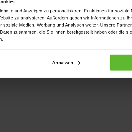
Cookies
nhalte und Anzeigen zu personalisieren, Funktionen für soziale
Website zu analysieren. Außerdem geben wir Informationen zu I
xception has occurred
while loading
www.kurzwego.de
(see the bro
r soziale Medien, Werbung und Analysen weiter. Unsere Partner
 Daten zusammen, die Sie ihnen bereitgestellt haben oder die s
n.
Anpassen