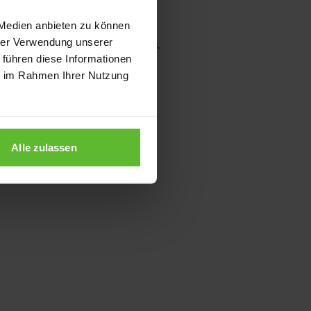
 Medien anbieten zu können
hrer Verwendung unserer
wser console for more information)
.
 führen diese Informationen
ie im Rahmen Ihrer Nutzung
Alle zulassen