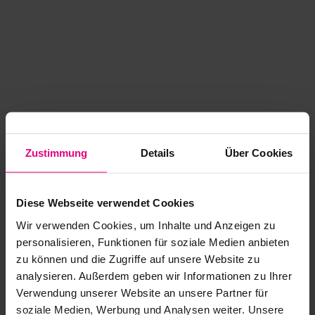
Zustimmung
Details
Über Cookies
Diese Webseite verwendet Cookies
Wir verwenden Cookies, um Inhalte und Anzeigen zu
personalisieren, Funktionen für soziale Medien anbieten
zu können und die Zugriffe auf unsere Website zu
analysieren. Außerdem geben wir Informationen zu Ihrer
Application error: a client-side exception has occurred
while
Verwendung unserer Website an unsere Partner für
soziale Medien, Werbung und Analysen weiter. Unsere
loading
www.kurzwego.de
(see the browser console for more