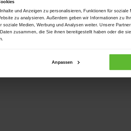
Cookies
nhalte und Anzeigen zu personalisieren, Funktionen für soziale
Website zu analysieren. Außerdem geben wir Informationen zu I
xception has occurred
while loading
www.kurzwego.de
(see the bro
r soziale Medien, Werbung und Analysen weiter. Unsere Partner
 Daten zusammen, die Sie ihnen bereitgestellt haben oder die s
n.
Anpassen