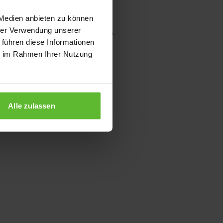
 Medien anbieten zu können
hrer Verwendung unserer
wser console for more information)
.
 führen diese Informationen
ie im Rahmen Ihrer Nutzung
Alle zulassen