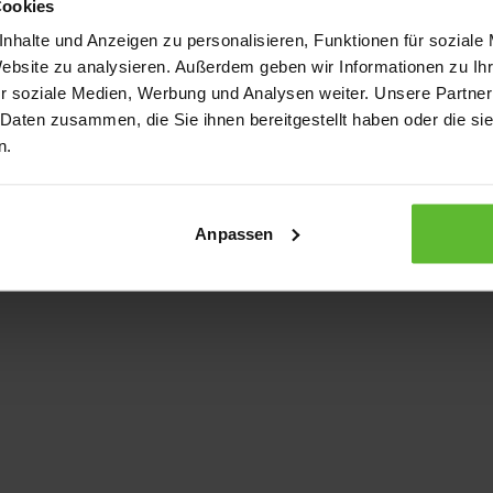
Cookies
nhalte und Anzeigen zu personalisieren, Funktionen für soziale
Website zu analysieren. Außerdem geben wir Informationen zu I
xception has occurred
while loading
www.kurzwego.de
(see the bro
r soziale Medien, Werbung und Analysen weiter. Unsere Partner
 Daten zusammen, die Sie ihnen bereitgestellt haben oder die s
n.
Anpassen