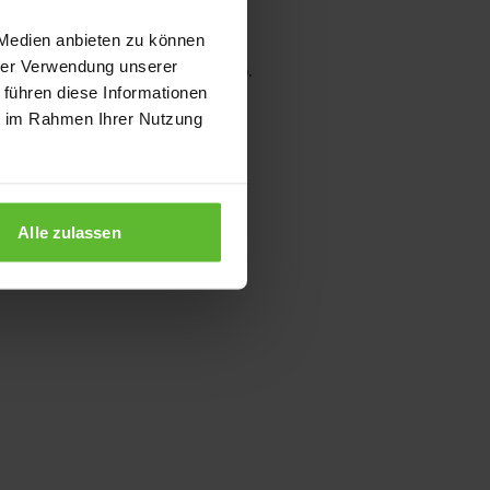
 Medien anbieten zu können
hrer Verwendung unserer
wser console for more information)
.
 führen diese Informationen
ie im Rahmen Ihrer Nutzung
Alle zulassen