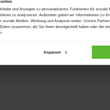
Cookies
nhalte und Anzeigen zu personalisieren, Funktionen für soziale
Website zu analysieren. Außerdem geben wir Informationen zu I
xception has occurred
while loading
www.kurzwego.de
(see the bro
r soziale Medien, Werbung und Analysen weiter. Unsere Partner
 Daten zusammen, die Sie ihnen bereitgestellt haben oder die s
n.
Anpassen