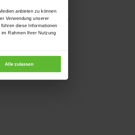
 Medien anbieten zu können
hrer Verwendung unserer
wser console for more information)
.
 führen diese Informationen
ie im Rahmen Ihrer Nutzung
Alle zulassen