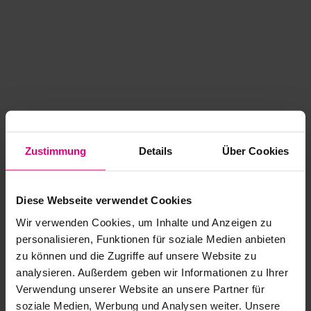
Zustimmung
Details
Über Cookies
Diese Webseite verwendet Cookies
Wir verwenden Cookies, um Inhalte und Anzeigen zu
personalisieren, Funktionen für soziale Medien anbieten
zu können und die Zugriffe auf unsere Website zu
analysieren. Außerdem geben wir Informationen zu Ihrer
Application error: a client-side exception has occurred
while
Verwendung unserer Website an unsere Partner für
soziale Medien, Werbung und Analysen weiter. Unsere
loading
www.kurzwego.de
(see the browser console for more