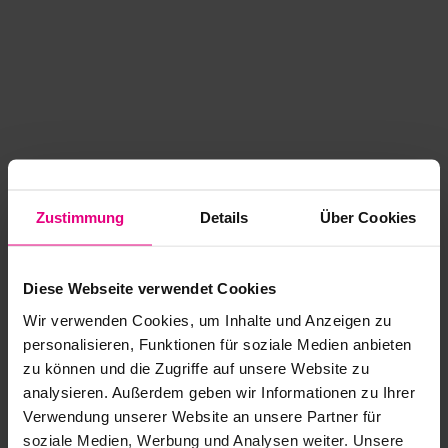
Zustimmung
Details
Über Cookies
Diese Webseite verwendet Cookies
Wir verwenden Cookies, um Inhalte und Anzeigen zu
personalisieren, Funktionen für soziale Medien anbieten
zu können und die Zugriffe auf unsere Website zu
analysieren. Außerdem geben wir Informationen zu Ihrer
Application error: a client-side exception has occurred
while
Verwendung unserer Website an unsere Partner für
soziale Medien, Werbung und Analysen weiter. Unsere
loading
www.kurzwego.de
(see the browser console for more