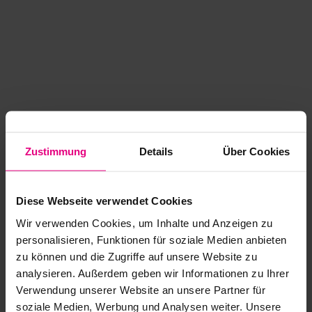
Zustimmung
Details
Über Cookies
Diese Webseite verwendet Cookies
Wir verwenden Cookies, um Inhalte und Anzeigen zu
personalisieren, Funktionen für soziale Medien anbieten
zu können und die Zugriffe auf unsere Website zu
analysieren. Außerdem geben wir Informationen zu Ihrer
Application error: a client-side exception has occurred
while
Verwendung unserer Website an unsere Partner für
soziale Medien, Werbung und Analysen weiter. Unsere
loading
www.kurzwego.de
(see the browser console for more