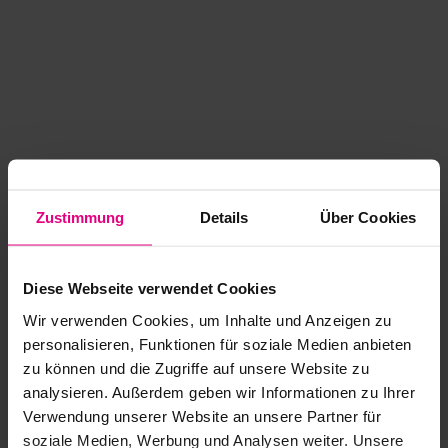
Zustimmung
Details
Über Cookies
Diese Webseite verwendet Cookies
Wir verwenden Cookies, um Inhalte und Anzeigen zu
personalisieren, Funktionen für soziale Medien anbieten
zu können und die Zugriffe auf unsere Website zu
analysieren. Außerdem geben wir Informationen zu Ihrer
Application error: a client-side exception has occurred
while
Verwendung unserer Website an unsere Partner für
soziale Medien, Werbung und Analysen weiter. Unsere
loading
www.kurzwego.de
(see the browser console for more