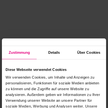
Zustimmung
Details
Über Cookies
Diese Webseite verwendet Cookies
Wir verwenden Cookies, um Inhalte und Anzeigen zu
personalisieren, Funktionen für soziale Medien anbieten
zu können und die Zugriffe auf unsere Website zu
analysieren. Außerdem geben wir Informationen zu Ihrer
Application error: a client-side exception has occurred
while
Verwendung unserer Website an unsere Partner für
soziale Medien, Werbung und Analysen weiter. Unsere
loading
www.kurzwego.de
(see the browser console for more