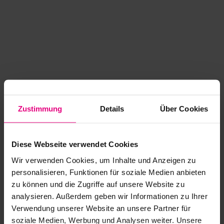
Zustimmung
Details
Über Cookies
Diese Webseite verwendet Cookies
Wir verwenden Cookies, um Inhalte und Anzeigen zu
personalisieren, Funktionen für soziale Medien anbieten
zu können und die Zugriffe auf unsere Website zu
analysieren. Außerdem geben wir Informationen zu Ihrer
Application error: a client-side exception has occurred
while
Verwendung unserer Website an unsere Partner für
soziale Medien, Werbung und Analysen weiter. Unsere
loading
www.kurzwego.de
(see the browser console for more