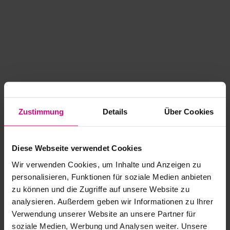
Zustimmung
Details
Über Cookies
Diese Webseite verwendet Cookies
Wir verwenden Cookies, um Inhalte und Anzeigen zu
personalisieren, Funktionen für soziale Medien anbieten
zu können und die Zugriffe auf unsere Website zu
analysieren. Außerdem geben wir Informationen zu Ihrer
Application error: a client-side exception has occurred
while
Verwendung unserer Website an unsere Partner für
soziale Medien, Werbung und Analysen weiter. Unsere
loading
www.kurzwego.de
(see the browser console for more