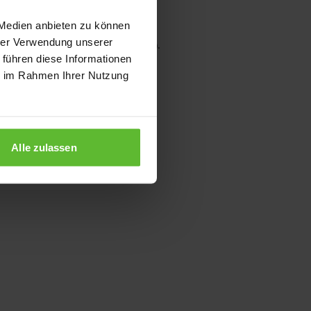
 Medien anbieten zu können
hrer Verwendung unserer
wser console for more information)
.
 führen diese Informationen
ie im Rahmen Ihrer Nutzung
Alle zulassen