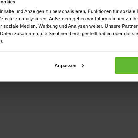
Cookies
nhalte und Anzeigen zu personalisieren, Funktionen für soziale
Website zu analysieren. Außerdem geben wir Informationen zu I
xception has occurred
while loading
www.kurzwego.de
(see the bro
r soziale Medien, Werbung und Analysen weiter. Unsere Partner
 Daten zusammen, die Sie ihnen bereitgestellt haben oder die s
n.
Anpassen