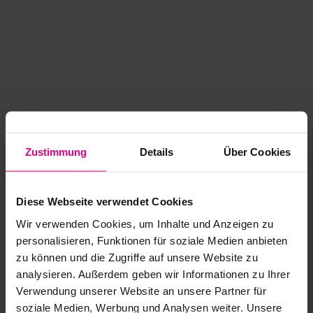
Zustimmung
Details
Über Cookies
Diese Webseite verwendet Cookies
Wir verwenden Cookies, um Inhalte und Anzeigen zu
personalisieren, Funktionen für soziale Medien anbieten
zu können und die Zugriffe auf unsere Website zu
analysieren. Außerdem geben wir Informationen zu Ihrer
Application error: a client-side exception has occurred
while
Verwendung unserer Website an unsere Partner für
soziale Medien, Werbung und Analysen weiter. Unsere
loading
www.kurzwego.de
(see the browser console for more