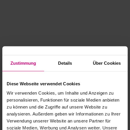
Zustimmung
Details
Über Cookies
Diese Webseite verwendet Cookies
Wir verwenden Cookies, um Inhalte und Anzeigen zu
personalisieren, Funktionen für soziale Medien anbieten
zu können und die Zugriffe auf unsere Website zu
analysieren. Außerdem geben wir Informationen zu Ihrer
Application error: a client-side exception has occurred
while
Verwendung unserer Website an unsere Partner für
soziale Medien, Werbung und Analysen weiter. Unsere
loading
www.kurzwego.de
(see the browser console for more