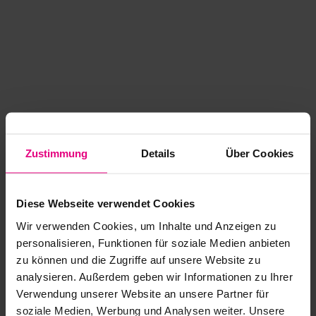
Zustimmung
Details
Über Cookies
Diese Webseite verwendet Cookies
Wir verwenden Cookies, um Inhalte und Anzeigen zu
personalisieren, Funktionen für soziale Medien anbieten
zu können und die Zugriffe auf unsere Website zu
analysieren. Außerdem geben wir Informationen zu Ihrer
Application error: a client-side exception has occurred
while
Verwendung unserer Website an unsere Partner für
soziale Medien, Werbung und Analysen weiter. Unsere
loading
www.kurzwego.de
(see the browser console for more