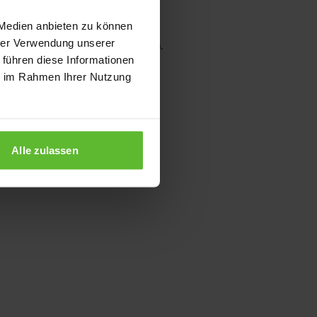
 Medien anbieten zu können
hrer Verwendung unserer
wser console for more information)
.
 führen diese Informationen
ie im Rahmen Ihrer Nutzung
Alle zulassen