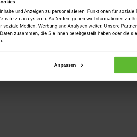
Cookies
nhalte und Anzeigen zu personalisieren, Funktionen für soziale
Website zu analysieren. Außerdem geben wir Informationen zu I
xception has occurred
while loading
www.kurzwego.de
(see the bro
r soziale Medien, Werbung und Analysen weiter. Unsere Partner
 Daten zusammen, die Sie ihnen bereitgestellt haben oder die s
n.
Anpassen