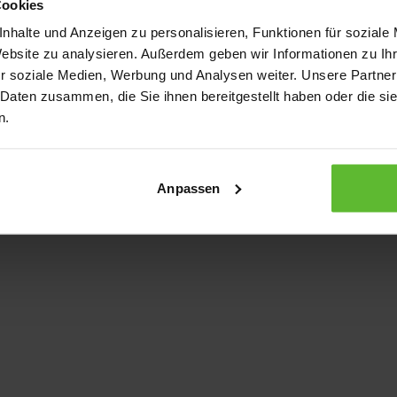
Cookies
nhalte und Anzeigen zu personalisieren, Funktionen für soziale
Website zu analysieren. Außerdem geben wir Informationen zu I
xception has occurred
while loading
www.kurzwego.de
(see the bro
r soziale Medien, Werbung und Analysen weiter. Unsere Partner
 Daten zusammen, die Sie ihnen bereitgestellt haben oder die s
n.
Anpassen