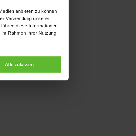
 Medien anbieten zu können
hrer Verwendung unserer
wser console for more information)
.
 führen diese Informationen
ie im Rahmen Ihrer Nutzung
Alle zulassen