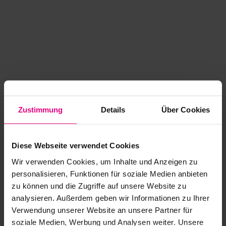
Zustimmung
Details
Über Cookies
Diese Webseite verwendet Cookies
Wir verwenden Cookies, um Inhalte und Anzeigen zu
personalisieren, Funktionen für soziale Medien anbieten
zu können und die Zugriffe auf unsere Website zu
analysieren. Außerdem geben wir Informationen zu Ihrer
Application error: a client-side exception has occurred
while
Verwendung unserer Website an unsere Partner für
soziale Medien, Werbung und Analysen weiter. Unsere
loading
www.kurzwego.de
(see the browser console for more