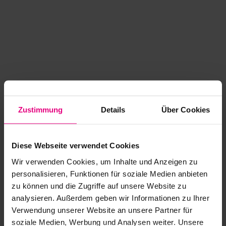
Zustimmung
Details
Über Cookies
Diese Webseite verwendet Cookies
Wir verwenden Cookies, um Inhalte und Anzeigen zu
personalisieren, Funktionen für soziale Medien anbieten
zu können und die Zugriffe auf unsere Website zu
analysieren. Außerdem geben wir Informationen zu Ihrer
Application error: a client-side exception has occurred
while
Verwendung unserer Website an unsere Partner für
soziale Medien, Werbung und Analysen weiter. Unsere
loading
www.kurzwego.de
(see the browser console for more