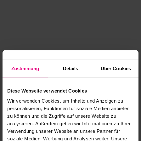
Zustimmung
Details
Über Cookies
Diese Webseite verwendet Cookies
Wir verwenden Cookies, um Inhalte und Anzeigen zu
personalisieren, Funktionen für soziale Medien anbieten
zu können und die Zugriffe auf unsere Website zu
analysieren. Außerdem geben wir Informationen zu Ihrer
Application error: a client-side exception has occurred
while
Verwendung unserer Website an unsere Partner für
soziale Medien, Werbung und Analysen weiter. Unsere
loading
www.kurzwego.de
(see the browser console for more