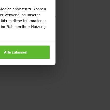
 Medien anbieten zu können
hrer Verwendung unserer
wser console for more information)
.
 führen diese Informationen
ie im Rahmen Ihrer Nutzung
Alle zulassen