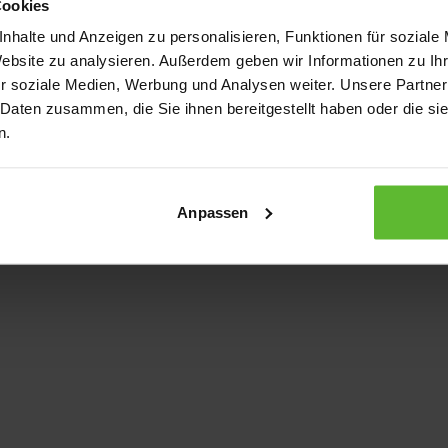
Cookies
nhalte und Anzeigen zu personalisieren, Funktionen für soziale
Website zu analysieren. Außerdem geben wir Informationen zu I
xception has occurred
while loading
www.kurzwego.de
(see the bro
r soziale Medien, Werbung und Analysen weiter. Unsere Partner
 Daten zusammen, die Sie ihnen bereitgestellt haben oder die s
n.
Anpassen