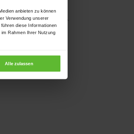
 Medien anbieten zu können
hrer Verwendung unserer
wser console for more information)
.
 führen diese Informationen
ie im Rahmen Ihrer Nutzung
Alle zulassen