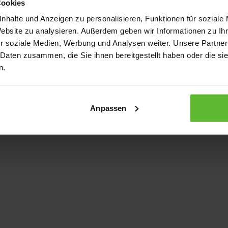
Cookies
nhalte und Anzeigen zu personalisieren, Funktionen für soziale
Website zu analysieren. Außerdem geben wir Informationen zu I
xception has occurred
while loading
www.kurzwego.de
(see the bro
r soziale Medien, Werbung und Analysen weiter. Unsere Partner
 Daten zusammen, die Sie ihnen bereitgestellt haben oder die s
n.
Anpassen