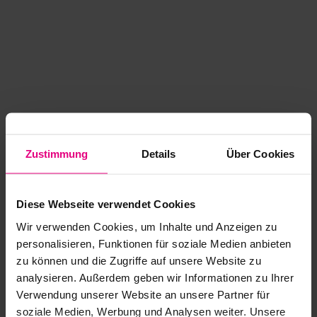
Zustimmung
Details
Über Cookies
Diese Webseite verwendet Cookies
Wir verwenden Cookies, um Inhalte und Anzeigen zu
personalisieren, Funktionen für soziale Medien anbieten
zu können und die Zugriffe auf unsere Website zu
analysieren. Außerdem geben wir Informationen zu Ihrer
Application error: a client-side exception has occurred
while
Verwendung unserer Website an unsere Partner für
soziale Medien, Werbung und Analysen weiter. Unsere
loading
www.kurzwego.de
(see the browser console for more