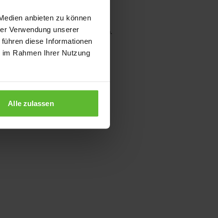
 Medien anbieten zu können
hrer Verwendung unserer
wser console for more information)
.
 führen diese Informationen
ie im Rahmen Ihrer Nutzung
Alle zulassen