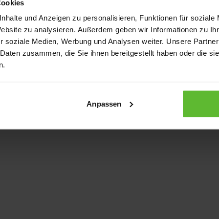
Cookies
nhalte und Anzeigen zu personalisieren, Funktionen für soziale
Website zu analysieren. Außerdem geben wir Informationen zu I
xception has occurred
while loading
www.kurzwego.de
(see the bro
r soziale Medien, Werbung und Analysen weiter. Unsere Partner
 Daten zusammen, die Sie ihnen bereitgestellt haben oder die s
n.
Anpassen