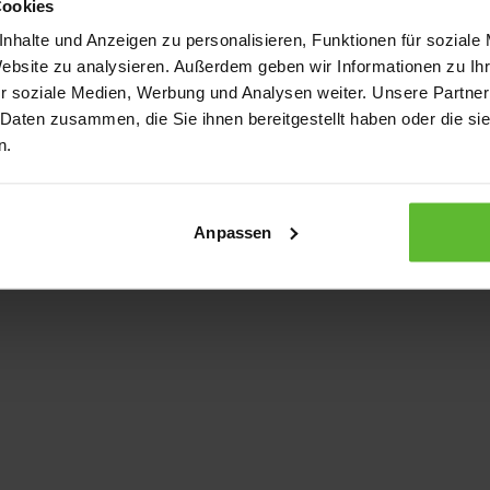
Cookies
nhalte und Anzeigen zu personalisieren, Funktionen für soziale
Website zu analysieren. Außerdem geben wir Informationen zu I
xception has occurred
while loading
www.kurzwego.de
(see the bro
r soziale Medien, Werbung und Analysen weiter. Unsere Partner
 Daten zusammen, die Sie ihnen bereitgestellt haben oder die s
n.
Anpassen