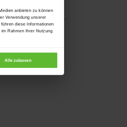
 Medien anbieten zu können
hrer Verwendung unserer
wser console for more information)
.
 führen diese Informationen
ie im Rahmen Ihrer Nutzung
Alle zulassen