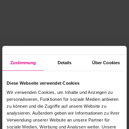
Zustimmung
Details
Über Cookies
Diese Webseite verwendet Cookies
Wir verwenden Cookies, um Inhalte und Anzeigen zu
personalisieren, Funktionen für soziale Medien anbieten
zu können und die Zugriffe auf unsere Website zu
analysieren. Außerdem geben wir Informationen zu Ihrer
Application error: a client-side exception has occurred
while
Verwendung unserer Website an unsere Partner für
soziale Medien, Werbung und Analysen weiter. Unsere
loading
www.kurzwego.de
(see the browser console for more