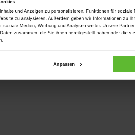
Cookies
nhalte und Anzeigen zu personalisieren, Funktionen für soziale
Website zu analysieren. Außerdem geben wir Informationen zu I
xception has occurred
while loading
www.kurzwego.de
(see the bro
r soziale Medien, Werbung und Analysen weiter. Unsere Partner
 Daten zusammen, die Sie ihnen bereitgestellt haben oder die s
n.
Anpassen