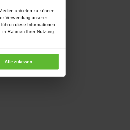
 Medien anbieten zu können
hrer Verwendung unserer
wser console for more information)
.
 führen diese Informationen
ie im Rahmen Ihrer Nutzung
Alle zulassen