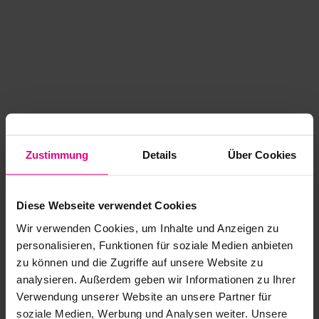
Zustimmung
Details
Über Cookies
Diese Webseite verwendet Cookies
Wir verwenden Cookies, um Inhalte und Anzeigen zu
personalisieren, Funktionen für soziale Medien anbieten
zu können und die Zugriffe auf unsere Website zu
analysieren. Außerdem geben wir Informationen zu Ihrer
Application error: a client-side exception has occurred
while
Verwendung unserer Website an unsere Partner für
soziale Medien, Werbung und Analysen weiter. Unsere
loading
www.kurzwego.de
(see the browser console for more