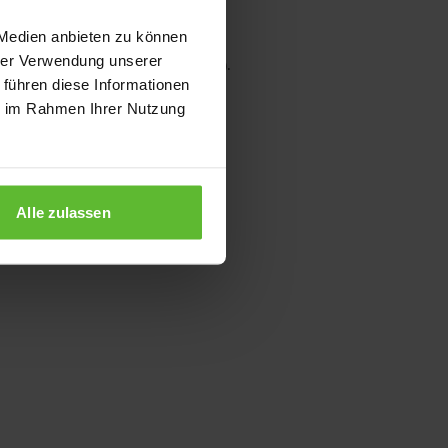
 Medien anbieten zu können
hrer Verwendung unserer
wser console for more information)
.
 führen diese Informationen
ie im Rahmen Ihrer Nutzung
Alle zulassen