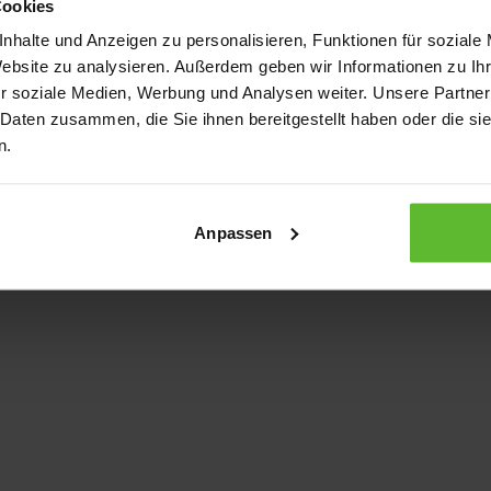
Cookies
nhalte und Anzeigen zu personalisieren, Funktionen für soziale
Website zu analysieren. Außerdem geben wir Informationen zu I
xception has occurred
while loading
www.kurzwego.de
(see the bro
r soziale Medien, Werbung und Analysen weiter. Unsere Partner
 Daten zusammen, die Sie ihnen bereitgestellt haben oder die s
n.
Anpassen